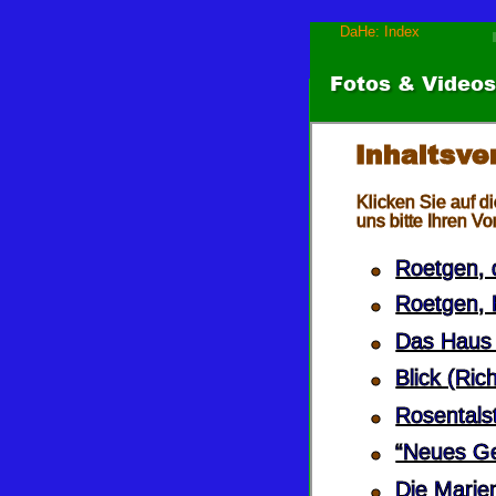
DaHe: Index
Fotos & Videos